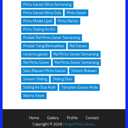
Pintu Garasi Wina Semarang
Pintu Garasi Wina Solo
Pintu Geser
Pintu Model Lipat
Pintu Partisi
Pintu Sliding Ke Kiri
Produk Rel Pintu Geser Semarang
Produk Yang Berkualitas
Rel Garasi
rel pintu garasi
Rel Pintu Garasi Semarang
Rel Pintu Geser
Rel Pintu Geser Semarang
Satu Macam Pintu Garasi
Sistem Bukaan
Sistem Sliding
Sliding Door
Sliding Ke Dua Arah
Tampilan Garasi Anda
Warna Silver
Home
Gallery
Profile
Contact
Copyright © 2026
Harga Pintu Garasi
.