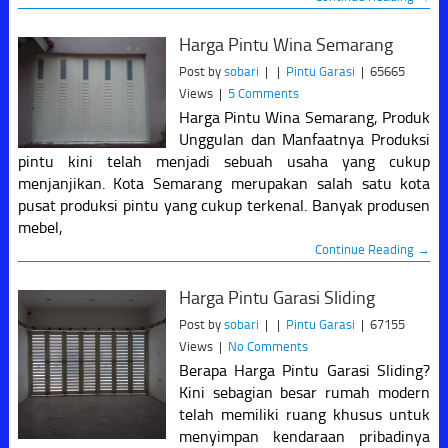
Harga Pintu Wina Semarang
Post by
sobari
|
|
Pintu Garasi
|
65665
Views
|
5 Comments
Harga Pintu Wina Semarang, Produk
Unggulan dan Manfaatnya Produksi
pintu kini telah menjadi sebuah usaha yang cukup
menjanjikan. Kota Semarang merupakan salah satu kota
pusat produksi pintu yang cukup terkenal. Banyak produsen
mebel,
Continue Reading →
Harga Pintu Garasi Sliding
Post by
sobari
|
|
Pintu Garasi
|
67155
Views
|
No Comments
Berapa Harga Pintu Garasi Sliding?
Kini sebagian besar rumah modern
telah memiliki ruang khusus untuk
menyimpan kendaraan pribadinya