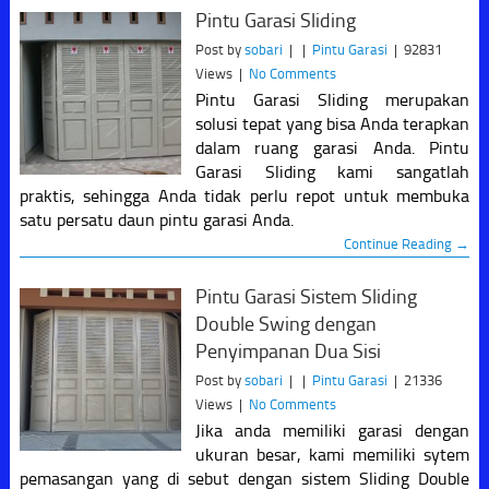
Pintu Garasi Sliding
Post by
sobari
|
|
Pintu Garasi
|
92831
Views
|
No Comments
Pintu Garasi Sliding merupakan
solusi tepat yang bisa Anda terapkan
dalam ruang garasi Anda. Pintu
Garasi Sliding kami sangatlah
praktis, sehingga Anda tidak perlu repot untuk membuka
satu persatu daun pintu garasi Anda.
Continue Reading →
Pintu Garasi Sistem Sliding
Double Swing dengan
Penyimpanan Dua Sisi
Post by
sobari
|
|
Pintu Garasi
|
21336
Views
|
No Comments
Jika anda memiliki garasi dengan
ukuran besar, kami memiliki sytem
pemasangan yang di sebut dengan sistem Sliding Double