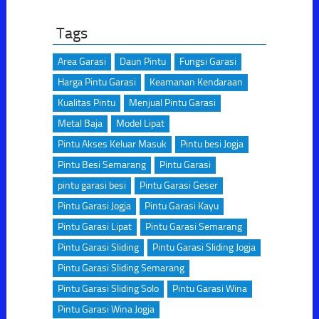
Tags
Area Garasi
Daun Pintu
Fungsi Garasi
Harga Pintu Garasi
Keamanan Kendaraan
Kualitas Pintu
Menjual Pintu Garasi
Metal Baja
Model Lipat
Pintu Akses Keluar Masuk
Pintu besi Jogja
Pintu Besi Semarang
Pintu Garasi
pintu garasi besi
Pintu Garasi Geser
Pintu Garasi Jogja
Pintu Garasi Kayu
Pintu Garasi Lipat
Pintu Garasi Semarang
Pintu Garasi Sliding
Pintu Garasi Sliding Jogja
Pintu Garasi Sliding Semarang
Pintu Garasi Sliding Solo
Pintu Garasi Wina
Pintu Garasi Wina Jogja