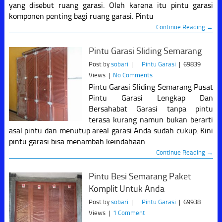
yang disebut ruang garasi. Oleh karena itu pintu garasi
komponen penting bagi ruang garasi. Pintu
Continue Reading →
Pintu Garasi Sliding Semarang
Post by
sobari
|
|
Pintu Garasi
|
69839
Views
|
No Comments
Pintu Garasi Sliding Semarang Pusat
Pintu Garasi Lengkap Dan
Bersahabat Garasi tanpa pintu
terasa kurang namun bukan berarti
asal pintu dan menutup areal garasi Anda sudah cukup. Kini
pintu garasi bisa menambah keindahaan
Continue Reading →
Pintu Besi Semarang Paket
Komplit Untuk Anda
Post by
sobari
|
|
Pintu Garasi
|
69938
Views
|
1 Comment