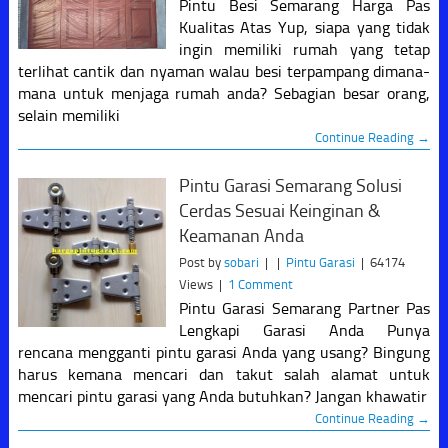
Pintu Besi Semarang Harga Pas
Kualitas Atas Yup, siapa yang tidak
ingin memiliki rumah yang tetap
terlihat cantik dan nyaman walau besi terpampang dimana-
mana untuk menjaga rumah anda? Sebagian besar orang,
selain memiliki
Continue Reading →
Pintu Garasi Semarang Solusi
Cerdas Sesuai Keinginan &
Keamanan Anda
Post by
sobari
|
|
Pintu Garasi
|
64174
Views
|
1 Comment
Pintu Garasi Semarang Partner Pas
Lengkapi Garasi Anda Punya
rencana mengganti pintu garasi Anda yang usang? Bingung
harus kemana mencari dan takut salah alamat untuk
mencari pintu garasi yang Anda butuhkan? Jangan khawatir
Continue Reading →