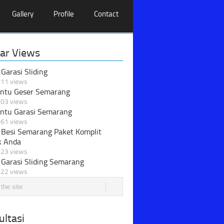
Gallery
Profile
Contact
ar Views
 Garasi Sliding
11 views
intu Geser Semarang
03 views
intu Garasi Semarang
61 views
 Besi Semarang Paket Komplit
k Anda
23 views
 Garasi Sliding Semarang
22 views
ltasi