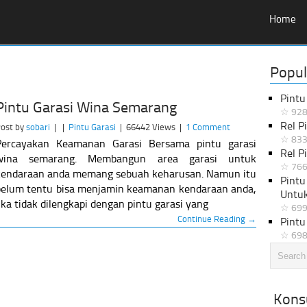
Home
Popul
Pintu
Pintu Garasi Wina Semarang
☆ 928
Rel P
ost by
sobari
|
|
Pintu Garasi
|
66442 Views
|
1 Comment
☆ 833
Percayakan Keamanan Garasi Bersama pintu garasi
Rel P
wina semarang. Membangun area garasi untuk
☆ 766
kendaraan anda memang sebuah keharusan. Namun itu
Pintu
belum tentu bisa menjamin keamanan kendaraan anda,
Untu
ika tidak dilengkapi dengan pintu garasi yang
☆ 699
Continue Reading →
Pintu
☆ 698
Konsu