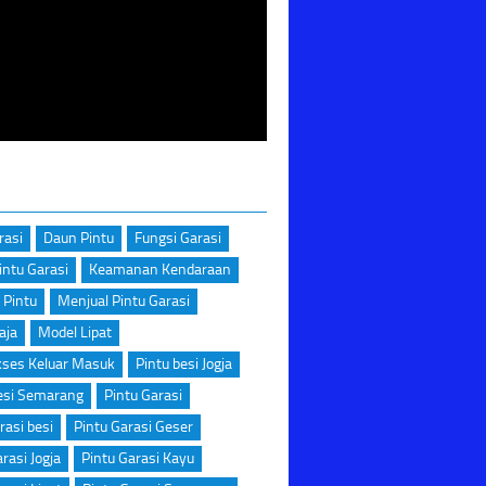
rasi
Daun Pintu
Fungsi Garasi
intu Garasi
Keamanan Kendaraan
 Pintu
Menjual Pintu Garasi
aja
Model Lipat
kses Keluar Masuk
Pintu besi Jogja
esi Semarang
Pintu Garasi
rasi besi
Pintu Garasi Geser
rasi Jogja
Pintu Garasi Kayu