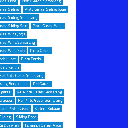
rasi Lipat
Pintu Garasi Semarang
rasi Sliding
Pintu Garasi Sliding Jogja
arasi Sliding Semarang
rasi Sliding Solo
Pintu Garasi Wina
arasi Wina Jogja
arasi Wina Semarang
arasi Wina Solo
Pintu Geser
odel Lipat
Pintu Partisi
iding Ke Kiri
Rel Pintu Geser Semarang
Yang Berkualitas
Rel Garasi
u garasi
Rel Pintu Garasi Semarang
tu Geser
Rel Pintu Geser Semarang
cam Pintu Garasi
Sistem Bukaan
Sliding
Sliding Door
 Ke Dua Arah
Tampilan Garasi Anda