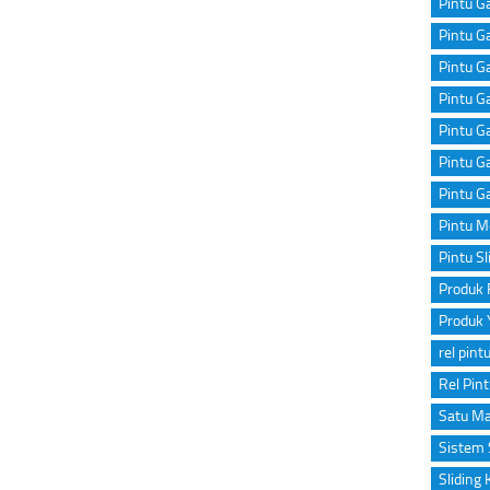
Pintu Ga
Pintu Ga
Pintu G
Pintu Ga
Pintu G
Pintu G
Pintu G
Pintu M
Pintu Sl
Produk 
Produk 
rel pint
Rel Pin
Satu Ma
Sistem 
Sliding