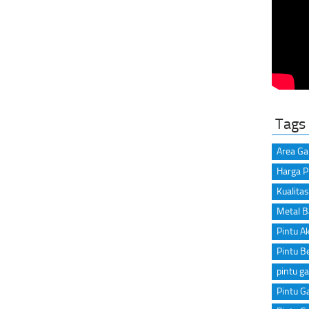
Tags
Area Ga
Harga P
Kualitas
Metal B
Pintu A
Pintu B
pintu ga
Pintu Ga