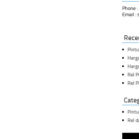
Phone :
Email :
Rece
Pint
Harg
Harga
Rel 
Rel P
Cate
Pintu
Rel 