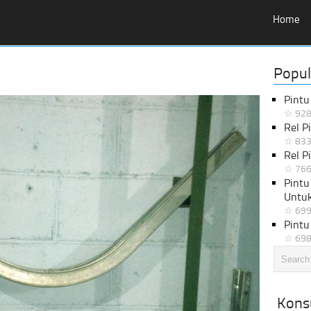
Home
Popul
Pintu
☆ 928
Rel P
☆ 833
Rel P
☆ 766
Pintu
Untu
☆ 699
Pintu
☆ 698
Konsu