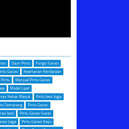
rasi
Daun Pintu
Fungsi Garasi
intu Garasi
Keamanan Kendaraan
 Pintu
Menjual Pintu Garasi
aja
Model Lipat
kses Keluar Masuk
Pintu besi Jogja
esi Semarang
Pintu Garasi
rasi besi
Pintu Garasi Geser
rasi Jogja
Pintu Garasi Kayu