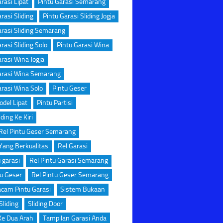
rasi Lipat
Pintu Garasi Semarang
rasi Sliding
Pintu Garasi Sliding Jogja
arasi Sliding Semarang
rasi Sliding Solo
Pintu Garasi Wina
arasi Wina Jogja
arasi Wina Semarang
arasi Wina Solo
Pintu Geser
odel Lipat
Pintu Partisi
iding Ke Kiri
Rel Pintu Geser Semarang
Yang Berkualitas
Rel Garasi
u garasi
Rel Pintu Garasi Semarang
tu Geser
Rel Pintu Geser Semarang
cam Pintu Garasi
Sistem Bukaan
Sliding
Sliding Door
 Ke Dua Arah
Tampilan Garasi Anda