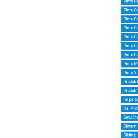
Pintu Ga
Pintu Ga
Pintu G
Pintu Ga
Pintu G
Pintu G
Pintu G
Pintu M
Pintu Sl
Produk 
Produk 
rel pint
Rel Pin
Satu Ma
Sistem 
Sliding