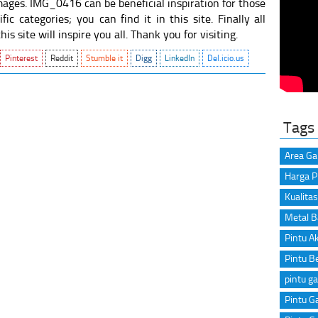
images. IMG_0416 can be beneficial inspiration for those
c categories; you can find it in this site. Finally all
s site will inspire you all. Thank you for visiting.
Pinterest
Reddit
Stumble it
Digg
LinkedIn
Del.icio.us
Tags
Area Ga
Harga P
Kualitas
Metal B
Pintu A
Pintu B
pintu ga
Pintu Ga