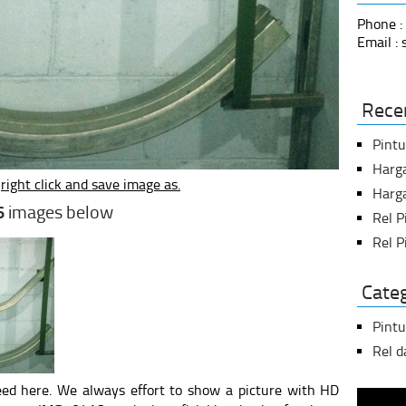
Phone :
Email :
Rece
Pint
Harg
t
right click and save image as.
Harga
6
images below
Rel 
Rel P
Cate
Pintu
Rel 
ed here. We always effort to show a picture with HD