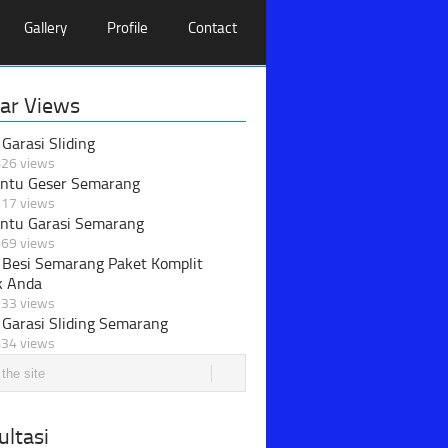
Gallery
Profile
Contact
ar Views
 Garasi Sliding
26 views
intu Geser Semarang
17 views
intu Garasi Semarang
69 views
 Besi Semarang Paket Komplit
k Anda
33 views
 Garasi Sliding Semarang
34 views
ltasi