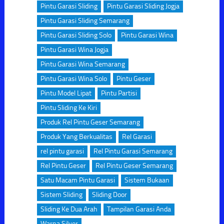
Pintu Garasi Sliding
Pintu Garasi Sliding Jogja
Pintu Garasi Sliding Semarang
Pintu Garasi Sliding Solo
Pintu Garasi Wina
Pintu Garasi Wina Jogja
Pintu Garasi Wina Semarang
Pintu Garasi Wina Solo
Pintu Geser
Pintu Model Lipat
Pintu Partisi
Pintu Sliding Ke Kiri
Produk Rel Pintu Geser Semarang
Produk Yang Berkualitas
Rel Garasi
rel pintu garasi
Rel Pintu Garasi Semarang
Rel Pintu Geser
Rel Pintu Geser Semarang
Satu Macam Pintu Garasi
Sistem Bukaan
Sistem Sliding
Sliding Door
Sliding Ke Dua Arah
Tampilan Garasi Anda
Warna Silver