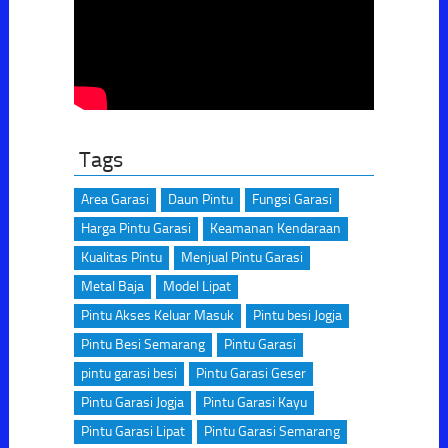
Tags
Area Garasi
Daun Pintu
Fungsi Garasi
Harga Pintu Garasi
Keamanan Kendaraan
Kualitas Pintu
Menjual Pintu Garasi
Metal Baja
Model Lipat
Pintu Akses Keluar Masuk
Pintu besi Jogja
Pintu Besi Semarang
Pintu Garasi
pintu garasi besi
Pintu Garasi Geser
Pintu Garasi Jogja
Pintu Garasi Kayu
Pintu Garasi Lipat
Pintu Garasi Semarang