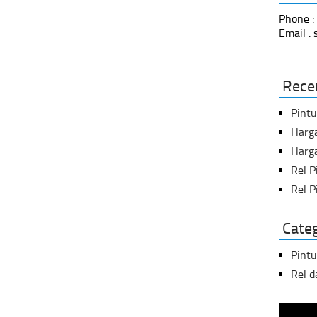
Phone :
Email :
Rece
Pint
Harg
Harga
Rel 
Rel P
Cate
Pintu
Rel 