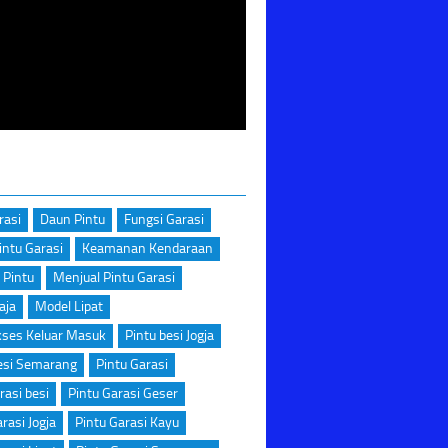
rasi
Daun Pintu
Fungsi Garasi
intu Garasi
Keamanan Kendaraan
 Pintu
Menjual Pintu Garasi
aja
Model Lipat
kses Keluar Masuk
Pintu besi Jogja
esi Semarang
Pintu Garasi
rasi besi
Pintu Garasi Geser
rasi Jogja
Pintu Garasi Kayu