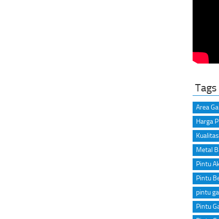
Tags
Area Ga
Harga P
Kualitas
Metal B
Pintu A
Pintu B
pintu ga
Pintu Ga