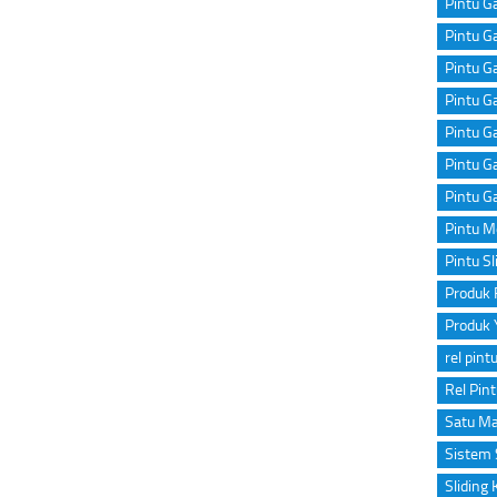
Pintu Ga
Pintu Ga
Pintu G
Pintu Ga
Pintu G
Pintu G
Pintu G
Pintu M
Pintu Sl
Produk 
Produk 
rel pint
Rel Pin
Satu Ma
Sistem 
Sliding