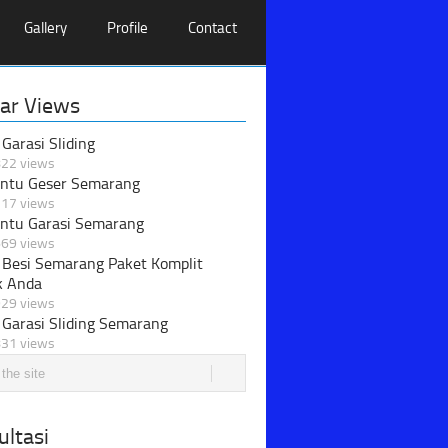
Gallery
Profile
Contact
ar Views
 Garasi Sliding
22 views
intu Geser Semarang
17 views
intu Garasi Semarang
69 views
 Besi Semarang Paket Komplit
k Anda
29 views
 Garasi Sliding Semarang
31 views
ltasi