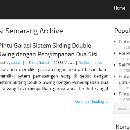
Home
i Semarang Archive
Popul
Pintu
Pintu Garasi Sistem Sliding Double
☆ 928
Swing dengan Penyimpanan Dua Sisi
Rel P
☆ 833
ost by
sobari
|
|
Pintu Garasi
|
21333 Views
|
No Comments
Rel P
Jika anda memiliki garasi dengan ukuran besar, kami
☆ 766
memiliki sytem pemasangan yang di sebut dengan
Pintu
sistem Sliding Double Swing dengan Penyimpanan Dua
Untu
☆ 699
isi yang bisa menjadikan garasi anda terlihat sangat
Pintu
☆ 698
Continue Reading →
Konsu