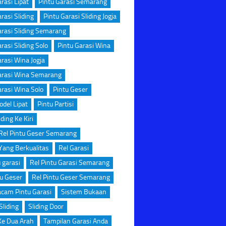
rasi Lipat
Pintu Garasi Semarang
rasi Sliding
Pintu Garasi Sliding Jogja
arasi Sliding Semarang
rasi Sliding Solo
Pintu Garasi Wina
arasi Wina Jogja
arasi Wina Semarang
arasi Wina Solo
Pintu Geser
odel Lipat
Pintu Partisi
iding Ke Kiri
Rel Pintu Geser Semarang
Yang Berkualitas
Rel Garasi
u garasi
Rel Pintu Garasi Semarang
tu Geser
Rel Pintu Geser Semarang
cam Pintu Garasi
Sistem Bukaan
Sliding
Sliding Door
 Ke Dua Arah
Tampilan Garasi Anda