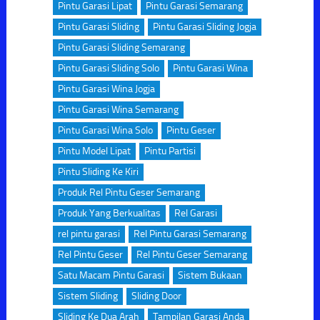
Pintu Garasi Lipat
Pintu Garasi Semarang
Pintu Garasi Sliding
Pintu Garasi Sliding Jogja
Pintu Garasi Sliding Semarang
Pintu Garasi Sliding Solo
Pintu Garasi Wina
Pintu Garasi Wina Jogja
Pintu Garasi Wina Semarang
Pintu Garasi Wina Solo
Pintu Geser
Pintu Model Lipat
Pintu Partisi
Pintu Sliding Ke Kiri
Produk Rel Pintu Geser Semarang
Produk Yang Berkualitas
Rel Garasi
rel pintu garasi
Rel Pintu Garasi Semarang
Rel Pintu Geser
Rel Pintu Geser Semarang
Satu Macam Pintu Garasi
Sistem Bukaan
Sistem Sliding
Sliding Door
Sliding Ke Dua Arah
Tampilan Garasi Anda