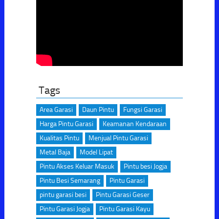
Tags
Area Garasi
Daun Pintu
Fungsi Garasi
Harga Pintu Garasi
Keamanan Kendaraan
Kualitas Pintu
Menjual Pintu Garasi
Metal Baja
Model Lipat
Pintu Akses Keluar Masuk
Pintu besi Jogja
Pintu Besi Semarang
Pintu Garasi
pintu garasi besi
Pintu Garasi Geser
Pintu Garasi Jogja
Pintu Garasi Kayu