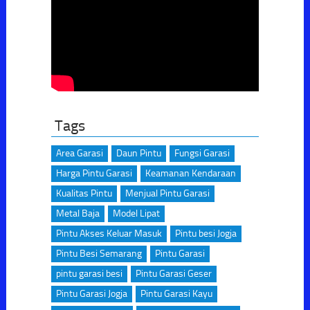
Tags
Area Garasi
Daun Pintu
Fungsi Garasi
Harga Pintu Garasi
Keamanan Kendaraan
Kualitas Pintu
Menjual Pintu Garasi
Metal Baja
Model Lipat
Pintu Akses Keluar Masuk
Pintu besi Jogja
Pintu Besi Semarang
Pintu Garasi
pintu garasi besi
Pintu Garasi Geser
Pintu Garasi Jogja
Pintu Garasi Kayu