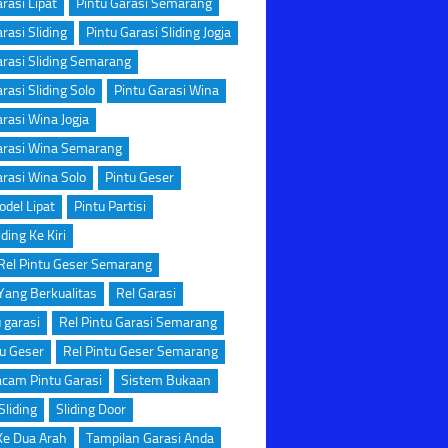
rasi Lipat
Pintu Garasi Semarang
rasi Sliding
Pintu Garasi Sliding Jogja
arasi Sliding Semarang
rasi Sliding Solo
Pintu Garasi Wina
arasi Wina Jogja
arasi Wina Semarang
arasi Wina Solo
Pintu Geser
odel Lipat
Pintu Partisi
iding Ke Kiri
Rel Pintu Geser Semarang
Yang Berkualitas
Rel Garasi
u garasi
Rel Pintu Garasi Semarang
tu Geser
Rel Pintu Geser Semarang
cam Pintu Garasi
Sistem Bukaan
Sliding
Sliding Door
 Ke Dua Arah
Tampilan Garasi Anda