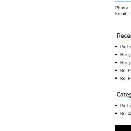
Phone :
Email :
Rece
Pint
Harg
Harga
Rel 
Rel P
Cate
Pintu
Rel 