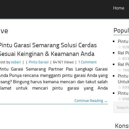
Home
ive
Popul
Pintu
Pintu Garasi Semarang Solusi Cerdas
☆ 928
Sesuai Keinginan & Keamanan Anda
Rel P
☆ 833
ost by
sobari
|
|
Pintu Garasi
|
64161 Views
|
1 Comment
Rel P
Pintu Garasi Semarang Partner Pas Lengkapi Garasi
☆ 766
Anda Punya rencana mengganti pintu garasi Anda yang
Pintu
usang? Bingung harus kemana mencari dan takut salah
Untu
☆ 699
alamat untuk mencari pintu garasi yang Anda
Pintu
☆ 698
Continue Reading →
Konsu