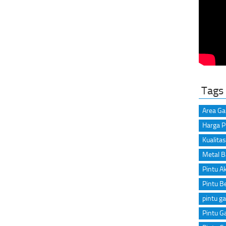
Tags
Area Ga
Harga P
Kualitas
Metal B
Pintu A
Pintu B
pintu ga
Pintu Ga