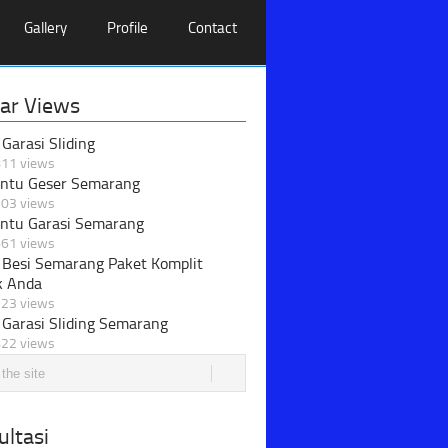
Gallery
Profile
Contact
ar Views
 Garasi Sliding
11 views
intu Geser Semarang
03 views
intu Garasi Semarang
61 views
 Besi Semarang Paket Komplit
k Anda
23 views
 Garasi Sliding Semarang
22 views
ltasi