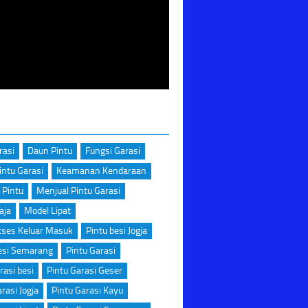
rasi
Daun Pintu
Fungsi Garasi
intu Garasi
Keamanan Kendaraan
 Pintu
Menjual Pintu Garasi
aja
Model Lipat
kses Keluar Masuk
Pintu besi Jogja
esi Semarang
Pintu Garasi
rasi besi
Pintu Garasi Geser
rasi Jogja
Pintu Garasi Kayu