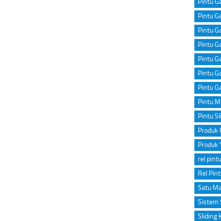
Pintu Ga
Pintu Ga
Pintu G
Pintu Ga
Pintu G
Pintu G
Pintu G
Pintu M
Pintu Sl
Produk 
Produk 
rel pint
Rel Pin
Satu Ma
Sistem 
Sliding